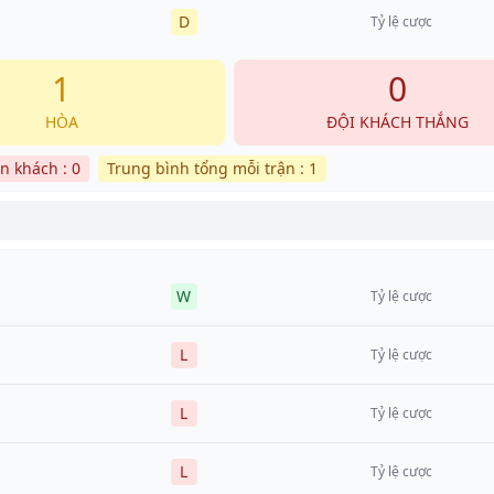
D
Tỷ lệ cược
1
0
HÒA
ĐỘI KHÁCH THẮNG
n khách : 0
Trung bình tổng mỗi trận : 1
W
Tỷ lệ cược
L
Tỷ lệ cược
L
Tỷ lệ cược
L
Tỷ lệ cược