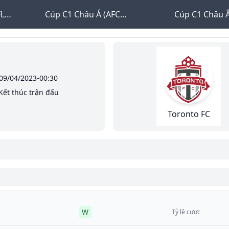
FL
Cúp C1 Châu Á (AFC
Cúp C1 Châu 
Champions League)
Champions Le
09/04/2023-00:30
Kết thúc trận đấu
Toronto FC
W
Tỷ lệ cược