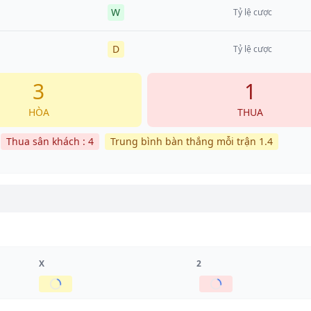
W
Tỷ lệ cược
D
Tỷ lệ cược
3
1
HÒA
THUA
Thua sân khách : 4
Trung bình bàn thắng mỗi trận 1.4
X
2