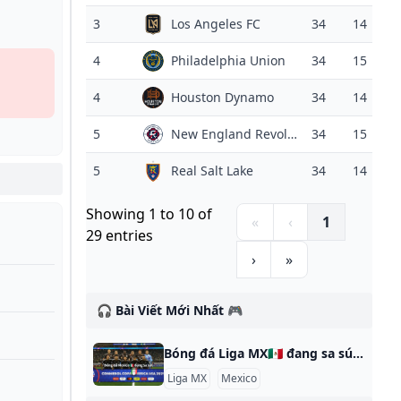
3
Los Angeles FC
34
14
10
4
Philadelphia Union
34
15
10
4
Houston Dynamo
34
14
9
5
New England Revolution
34
15
10
5
Real Salt Lake
34
14
8
Showing 1 to 10 of
«
‹
1
29 entries
›
»
🎧 Bài Viết Mới Nhất 🎮
Bóng đá Liga MX🇲🇽 đang sa sút Đội tuyển quốc gia Mexico từng là đội bóng mạnh nhất khu vực Bắc Trung Mỹ. Các cuộc đối đầu giữa Mỹ và Mexico luôn nghiêng hẳn về phía Mexico, với người hâm mộ của họ chiếm ưu thế trên sân nhà của đội tuyển Mỹ. Tuy nhiên, giờ đây tất cả đã là quá khứ. Hiện tại, thành tích của đội tuyển Mexico như một cú đấm mạnh đánh thức mọi người: trong các kỳ World Cup và Copa America gần đây, đội tuyển Mexico đều phải dừng bước từ vòng bảng.
Liga MX
Mexico