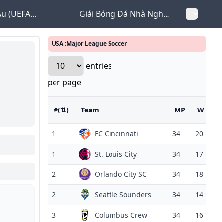
Âu (UEFA
Giải Bóng Đá Nhà Nghề
ague)
Mỹ (MLS)
USA :
Major League Soccer
entries
per page
#(⇅)
Team
MP
W
D
1
FC Cincinnati
34
20
9
1
St. Louis City
34
17
5
2
Orlando City SC
34
18
9
2
Seattle Sounders
34
14
11
3
Columbus Crew
34
16
9