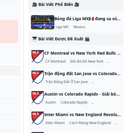
🎥 Bài Viết Phổ Biến 🎥
Bóng đá Liga MX🇲🇽 đang sa sút Đội tuyển quốc gia Mexico từng là đội bóng mạnh nhất khu vực Bắc Trung Mỹ. Các cuộc đối đầu giữa Mỹ và Mexico luôn nghiêng hẳn về phía Mexico, với người hâm mộ của họ chiếm ưu thế trên sân nhà của đội tuyển Mỹ. Tuy nhiên, giờ đây tất cả đã là quá khứ. Hiện tại, thành tích của đội tuyển Mexico như một cú đấm mạnh đánh thức mọi người: trong các kỳ World Cup và Copa America gần đây, đội tuyển Mexico đều phải dừng bước từ vòng bảng.
Liga MX
Mexico
🎹 Bài Viết Được Đề Xuất 🎬
CF Montreal vs New York Red Bulls - Giải bóng đá lớn năm 2023 CF Montreal vs New York Red Bulls - Giải bóng đá lớn năm 2023 Hoa Kỳ 2023
CF Montréal
Đội Bò Đỏ New York
Giải Bóng Đá 
Trận động đất San Jose vs Colorado Rapids - Giải bóng đá lớn năm 2023 Trận động đất San Jose vs Colorado Rapids - Giải bóng đá lớn năm 2023 Hoa Kỳ 2023
Trận Động Đất Ở San Jose
Colorado Rapids
Giải
Austin vs Colorado Rapids - Giải bóng đá lớn năm 2023 Austin vs Colorado Rapids - Giải bóng đá lớn năm 2023 Hoa Kỳ 2023
Austin
Colorado Rapids
Giải Bóng Đá Lớn
Inter Miami vs New England Revolution - Giải bóng đá lớn 2023 Inter Miami vs New England Revolution - Giải bóng đá lớn 2023 Hoa Kỳ 2023
Inter Miami
Cách Mạng New England
Giải Bóng