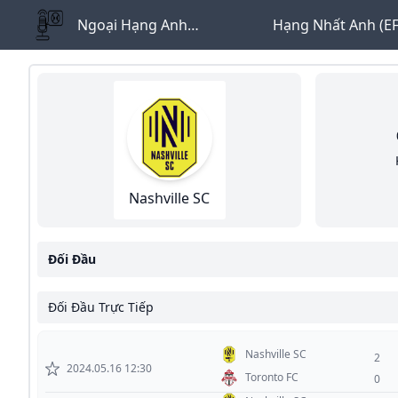
Ngoại Hạng Anh
Hạng Nhất Anh (E
(Premier League)
Championship)
Nashville SC
Đối Đầu
Đối Đầu Trực Tiếp
Nashville SC
2
2024.05.16 12:30
Toronto FC
0