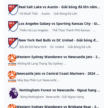
Real Salt Lake vs Austin - Giải bóng đá lớn năm 2023 Real Salt Lake vs Austin - Giải bóng đá lớn năm 2023 Hoa Kỳ 2023
Hồ Muối Thật
Austin
Giải Bóng Đá Lớn
Los Angeles Galaxy vs Sporting Kansas City - Giải bóng đá lớn năm 2023 Los Angeles Galaxy vs Sporting Kansas City - Giải bóng đá lớn năm 2023 Hoa Kỳ 2023
Thiên Hà Los Angeles
Thể Thao Thành Phố Kansas
Giải Bóng
New York Red Bulls vs DC United - Giải bóng đá lớn năm 2023 New York Red Bulls vs DC United - Giải bóng đá lớn năm 2023 Hoa Kỳ 2023
Đội Bò Đỏ New York
DC United
Giải Bóng Đá Lớn
Western Sydney Wanderers vs Newcastle Jets - 2024 A-League Western Sydney Wanderers vs Newcastle Jets - 2024 A-League Úc 2024
Những Kẻ Lang Thang Tây Sydney
Máy Bay Phản Lực Newcastle
A
Newcastle Jets vs Central Coast Mariners - 2024 A-League Newcastle Jets vs Central Coast Mariners - 2024 A-League Úc 2024
Máy Bay Phản Lực Newcastle
Thủy Quân Lục Chiến Miền Trung
A-
Nottingham Forest vs Newcastle - Ngoại hạng Anh 2023 Nottingham Forest vs Newcastle - Ngoại hạng Anh 2023 nước Anh 2023
Rừng Nottingham
Newcastle
Giải Ngoại Hạng
Western Sydney Wanderers vs Brisbane Roar - 2024 A-League Western Sydney Wanderers vs Brisbane Roar - 2024 A-League Úc 2024