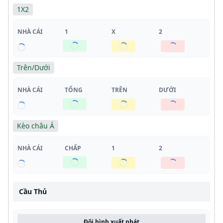
1X2
NHÀ CÁI
1
X
2
Trên/Dưới
NHÀ CÁI
TỔNG
TRÊN
DƯỚI
Kèo châu Á
NHÀ CÁI
CHẤP
1
2
Cầu Thủ
Đội hình xuất phát