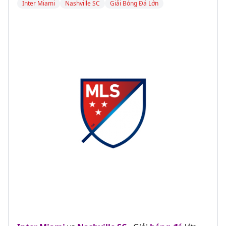
Inter Miami
Nashville SC
Giải Bóng Đá Lớn