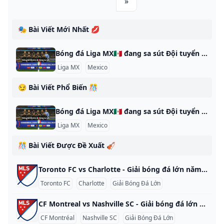
»
🎭 Bài Viết Mới Nhất 💋
Bóng đá Liga MX🇲🇽 đang sa sút Đội tuyển quốc gia Mexico từng là đội bóng mạnh nhất khu vực Bắc Trung Mỹ. Các cuộc đối đầu giữa Mỹ và Mexico luôn nghiêng hẳn về phía Mexico, với người hâm mộ của họ chiếm ưu thế trên sân nhà của đội tuyển Mỹ. Tuy nhiên, giờ đây tất cả đã là quá khứ. Hiện tại, thành tích của đội tuyển Mexico như một cú đấm mạnh đánh thức mọi người: trong các kỳ World Cup và Copa America gần đây, đội tuyển Mexico đều phải dừng bước từ vòng bảng.
Liga MX
Mexico
😏 Bài Viết Phổ Biến 🎊
Bóng đá Liga MX🇲🇽 đang sa sút Đội tuyển quốc gia Mexico từng là đội bóng mạnh nhất khu vực Bắc Trung Mỹ. Các cuộc đối đầu giữa Mỹ và Mexico luôn nghiêng hẳn về phía Mexico, với người hâm mộ của họ chiếm ưu thế trên sân nhà của đội tuyển Mỹ. Tuy nhiên, giờ đây tất cả đã là quá khứ. Hiện tại, thành tích của đội tuyển Mexico như một cú đấm mạnh đánh thức mọi người: trong các kỳ World Cup và Copa America gần đây, đội tuyển Mexico đều phải dừng bước từ vòng bảng.
Liga MX
Mexico
🎊 Bài Viết Được Đề Xuất 🎻
Toronto FC vs Charlotte - Giải bóng đá lớn năm 2023 Toronto FC vs Charlotte - Giải bóng đá lớn năm 2023 Hoa Kỳ 2023
Toronto FC
Charlotte
Giải Bóng Đá Lớn
CF Montreal vs Nashville SC - Giải bóng đá lớn 2023 CF Montreal vs Nashville SC - Giải bóng đá lớn 2023 Hoa Kỳ 2023
CF Montréal
Nashville SC
Giải Bóng Đá Lớn