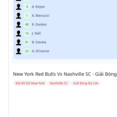
4
A. Reyes
1
A. Marcucci
48
R. Donkor
16
J. Hall
91
B. Estrela
23
A. OConnor
New York Red Bulls Vs Nashville SC - Giải Bón
Đội Bò Đỏ New York
Nashville SC
Giải Bóng Đá Lớn