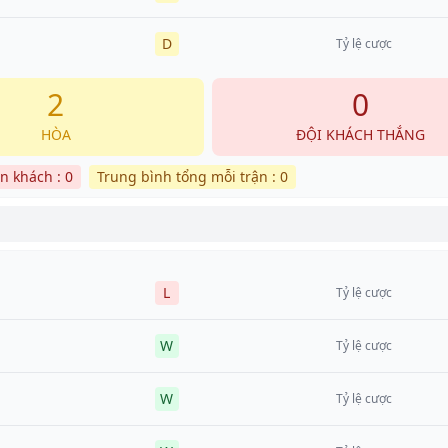
D
Tỷ lệ cược
2
0
HÒA
ĐỘI KHÁCH THẮNG
n khách : 0
Trung bình tổng mỗi trận : 0
L
Tỷ lệ cược
W
Tỷ lệ cược
W
Tỷ lệ cược