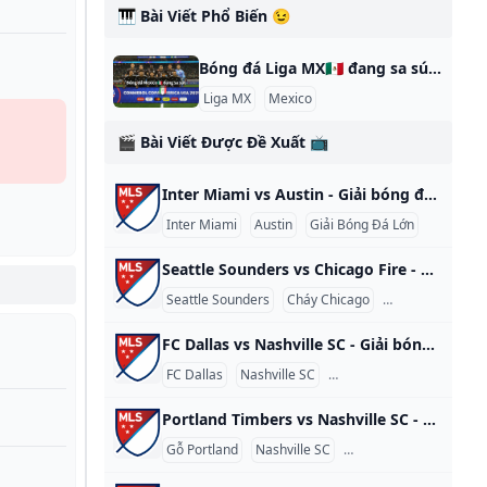
🎹 Bài Viết Phổ Biến 😉
Bóng đá Liga MX🇲🇽 đang sa sút Đội tuyển quốc gia Mexico từng là đội bóng mạnh nhất khu vực Bắc Trung Mỹ. Các cuộc đối đầu giữa Mỹ và Mexico luôn nghiêng hẳn về phía Mexico, với người hâm mộ của họ chiếm ưu thế trên sân nhà của đội tuyển Mỹ. Tuy nhiên, giờ đây tất cả đã là quá khứ. Hiện tại, thành tích của đội tuyển Mexico như một cú đấm mạnh đánh thức mọi người: trong các kỳ World Cup và Copa America gần đây, đội tuyển Mexico đều phải dừng bước từ vòng bảng.
Liga MX
Mexico
🎬 Bài Viết Được Đề Xuất 📺
Inter Miami vs Austin - Giải bóng đá lớn 2023 Inter Miami vs Austin - Giải bóng đá lớn 2023 Hoa Kỳ 2023
Inter Miami
Austin
Giải Bóng Đá Lớn
Seattle Sounders vs Chicago Fire - Giải bóng đá lớn năm 2024 Seattle Sounders vs Chicago Fire - Giải bóng đá lớn năm 2024 Hoa Kỳ 2024
Seattle Sounders
Cháy Chicago
Giải Bóng Đá Lớ
FC Dallas vs Nashville SC - Giải bóng đá lớn 2023 FC Dallas vs Nashville SC - Giải bóng đá lớn 2023 Hoa Kỳ 2023
FC Dallas
Nashville SC
Giải Bóng Đá Lớn
Portland Timbers vs Nashville SC - Giải bóng đá lớn 2024 Portland Timbers vs Nashville SC - Giải bóng đá lớn 2024 Hoa Kỳ 2024
Gỗ Portland
Nashville SC
Giải Bóng Đá Lớn