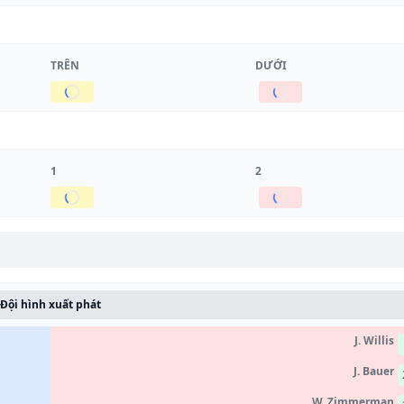
TRÊN
DƯỚI
1
2
Đội hình xuất phát
J. Willis
J. Bauer
W. Zimmerman