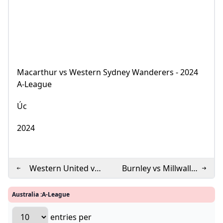
Macarthur vs Western Sydney Wanderers - 2024
A-League
Úc
2024
Western United vs
Burnley vs Millwall -
Auckland - 2024 A-
Giải vô địch 2024
League
Australia :
A-League
entries per