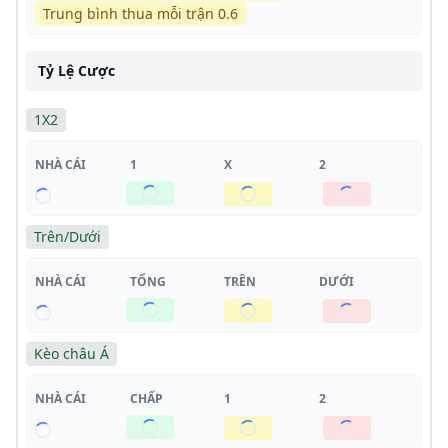
Trung bình thua mỗi trận 0.6
Tỷ Lệ Cược
1X2
NHÀ CÁI
1
X
2
Trên/Dưới
NHÀ CÁI
TỔNG
TRÊN
DƯỚI
Kèo châu Á
NHÀ CÁI
CHẤP
1
2