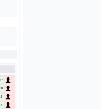
77
30
2
3