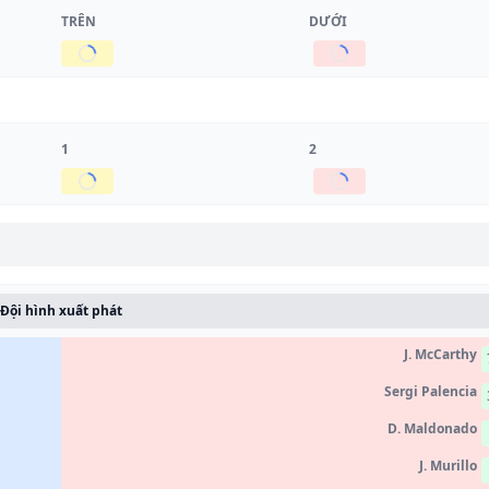
TRÊN
DƯỚI
1
2
Đội hình xuất phát
J. McCarthy
Sergi Palencia
D. Maldonado
J. Murillo