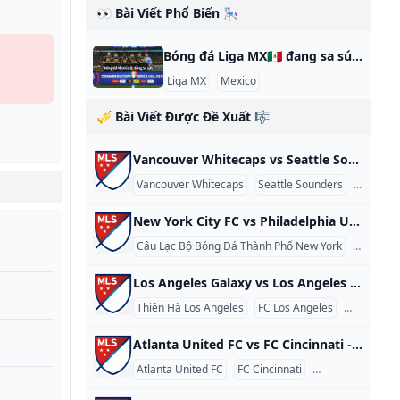
👀 Bài Viết Phổ Biến 🎠
Bóng đá Liga MX🇲🇽 đang sa sút Đội tuyển quốc gia Mexico từng là đội bóng mạnh nhất khu vực Bắc Trung Mỹ. Các cuộc đối đầu giữa Mỹ và Mexico luôn nghiêng hẳn về phía Mexico, với người hâm mộ của họ chiếm ưu thế trên sân nhà của đội tuyển Mỹ. Tuy nhiên, giờ đây tất cả đã là quá khứ. Hiện tại, thành tích của đội tuyển Mexico như một cú đấm mạnh đánh thức mọi người: trong các kỳ World Cup và Copa America gần đây, đội tuyển Mexico đều phải dừng bước từ vòng bảng.
Liga MX
Mexico
🎺 Bài Viết Được Đề Xuất 🎼
Vancouver Whitecaps vs Seattle Sounders - Giải bóng đá lớn năm 2023 Vancouver Whitecaps vs Seattle Sounders - Giải bóng đá lớn năm 2023 Hoa Kỳ 2023
Vancouver Whitecaps
Seattle Sounders
Giải Bó
New York City FC vs Philadelphia Union - Giải bóng đá lớn năm 2023 New York City FC vs Philadelphia Union - Giải bóng đá lớn năm 2023 Hoa Kỳ 2023
Câu Lạc Bộ Bóng Đá Thành Phố New York
Liên Min
Los Angeles Galaxy vs Los Angeles FC - Giải bóng đá lớn 2023 Los Angeles Galaxy vs Los Angeles FC - Giải bóng đá lớn 2023 Hoa Kỳ 2023
Thiên Hà Los Angeles
FC Los Angeles
Giải Bóng
Atlanta United FC vs FC Cincinnati - Giải bóng đá lớn năm 2023 Atlanta United FC vs FC Cincinnati - Giải bóng đá lớn năm 2023 Hoa Kỳ 2023
Atlanta United FC
FC Cincinnati
Giải Bóng Đá Lớ