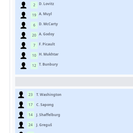
D. Lovitz
2
A. Muyl
19
D. McCarty
6
A. Godoy
20
F. Picault
7
H. Mukhtar
10
T. Bunbury
12
23
T. Washington
17
C. Sapong
14
J. Shaffelburg
24
J. Greguš