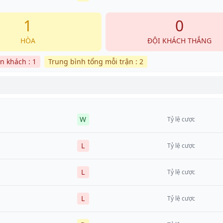
1
0
HÒA
ĐỘI KHÁCH THẮNG
n khách : 1
Trung bình tổng mỗi trận : 2
W
Tỷ lệ cược
L
Tỷ lệ cược
L
Tỷ lệ cược
L
Tỷ lệ cược