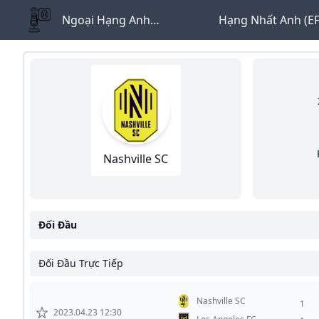
Ngoại Hạng Anh
Hạng Nhất Anh (E
(Premier League)
Championship)
Nashville SC
Đối Đầu
Đối Đầu Trực Tiếp
Nashville SC
1
2023.04.23 12:30