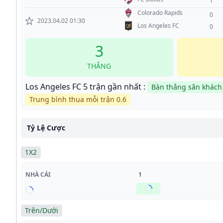
1
Colorado Rapids
0
2023.04.02 01:30
Los Angeles FC
0
3
THẮNG
Los Angeles FC 5 trận gần nhất :
Bàn thắng sân khách 
Trung bình thua mỗi trận 0.6
Tỷ Lệ Cược
1X2
NHÀ CÁI
1
Trên/Dưới