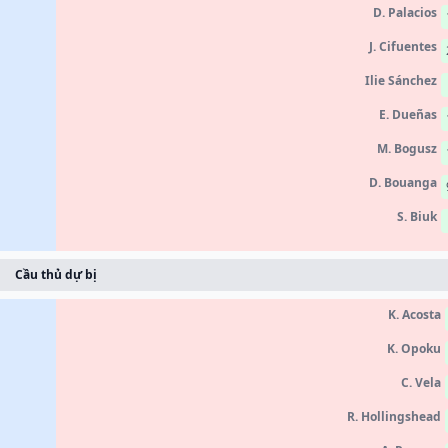
D. Palacios
J. Cifuentes
Ilie Sánchez
E. Dueñas
M. Bogusz
D. Bouanga
S. Biuk
Cầu thủ dự bị
K. Acosta
K. Opoku
C. Vela
R. Hollingshead