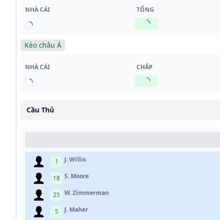
NHÀ CÁI
TỔNG
Kèo châu Á
NHÀ CÁI
CHẤP
Cầu Thủ
J. Willis
1
S. Moore
18
W. Zimmerman
25
J. Maher
5