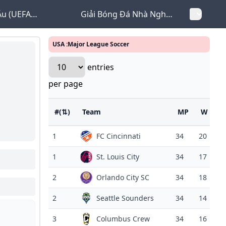
Âu (UEFA
Giải Bóng Đá Nhà Nghề
ague)
Mỹ (MLS)
USA :
Major League Soccer
entries
per page
#(⇅)
Team
MP
W
D
1
FC Cincinnati
34
20
9
1
St. Louis City
34
17
5
2
Orlando City SC
34
18
9
2
Seattle Sounders
34
14
11
3
Columbus Crew
34
16
9