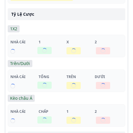
Tỷ Lệ Cược
1X2
NHÀ CÁI
1
X
2
Trên/Dưới
NHÀ CÁI
TỔNG
TRÊN
DƯỚI
Kèo châu Á
NHÀ CÁI
CHẤP
1
2