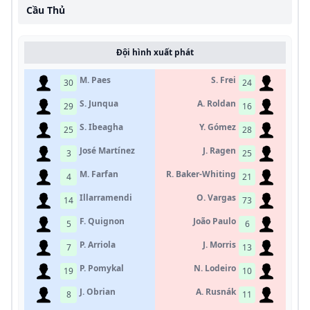
Cầu Thủ
Đội hình xuất phát
M. Paes
S. Frei
30
24
S. Junqua
A. Roldan
29
16
S. Ibeagha
Y. Gómez
25
28
José Martínez
J. Ragen
3
25
M. Farfan
R. Baker-Whiting
4
21
Illarramendi
O. Vargas
14
73
F. Quignon
João Paulo
5
6
P. Arriola
J. Morris
7
13
P. Pomykal
N. Lodeiro
19
10
J. Obrian
A. Rusnák
8
11