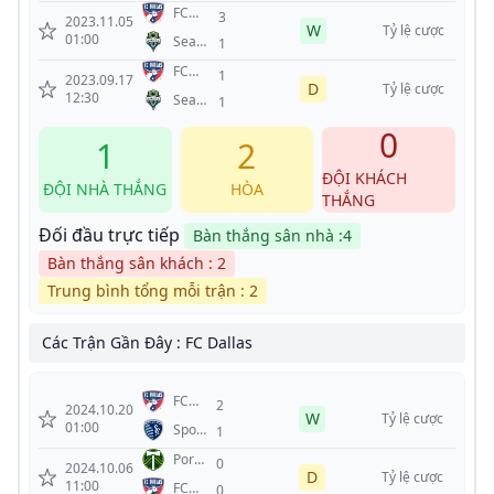
Sounders
FC
3
2023.11.05
W
Dallas
Tỷ lệ cược
01:00
Seattle
1
Sounders
FC
1
2023.09.17
D
Dallas
Tỷ lệ cược
12:30
Seattle
1
Sounders
0
1
2
ĐỘI KHÁCH
ĐỘI NHÀ THẮNG
HÒA
THẮNG
Đối đầu trực tiếp
Bàn thắng sân nhà :4
Bàn thắng sân khách : 2
Trung bình tổng mỗi trận : 2
Các Trận Gần Đây : FC Dallas
FC
2
2024.10.20
W
Dallas
Tỷ lệ cược
01:00
Sporting
1
Kansas
Portland
0
City
2024.10.06
D
Timbers
Tỷ lệ cược
11:00
FC
0