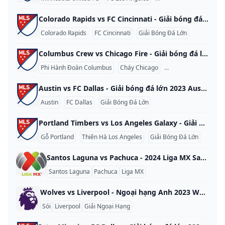
Colorado Rapids vs FC Cincinnati - Giải bóng đá lớn năm 2023 Colorado Rapids vs FC Cincinnati - Giải bóng đá lớn năm 2023 Hoa Kỳ 2023
Colorado Rapids
FC Cincinnati
Giải Bóng Đá Lớn
Columbus Crew vs Chicago Fire - Giải bóng đá lớn năm 2023 Columbus Crew vs Chicago Fire - Giải bóng đá lớn năm 2023 Hoa Kỳ 2023
Phi Hành Đoàn Columbus
Cháy Chicago
Giải Bóng Đá Lớn
Austin vs FC Dallas - Giải bóng đá lớn 2023 Austin vs FC Dallas - Giải bóng đá lớn 2023 Hoa Kỳ 2023
Austin
FC Dallas
Giải Bóng Đá Lớn
Portland Timbers vs Los Angeles Galaxy - Giải bóng đá lớn năm 2023 Portland Timbers vs Los Angeles Galaxy - Giải bóng đá lớn năm 2023 Hoa Kỳ 2023
Gỗ Portland
Thiên Hà Los Angeles
Giải Bóng Đá Lớn
Santos Laguna vs Pachuca - 2024 Liga MX Santos Laguna vs Pachuca - 2024 Liga MX México 2024
Santos Laguna
Pachuca
Liga MX
Wolves vs Liverpool - Ngoại hạng Anh 2023 Wolves vs Liverpool - Ngoại hạng Anh 2023 nước Anh 2023
Sói
Liverpool
Giải Ngoại Hạng