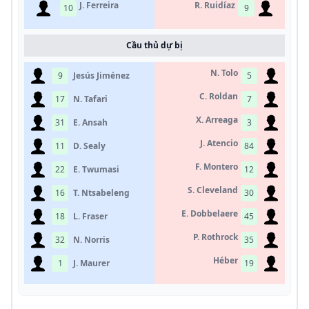
J. Ferreira
R. Ruidíaz
10
9
Cầu thủ dự bị
N. Tolo
9
Jesús Jiménez
5
C. Roldan
17
N. Tafari
7
X. Arreaga
31
E. Ansah
3
J. Atencio
11
D. Sealy
84
F. Montero
22
E. Twumasi
12
S. Cleveland
16
T. Ntsabeleng
30
E. Dobbelaere
18
L. Fraser
45
P. Rothrock
32
N. Norris
35
Héber
1
J. Maurer
19