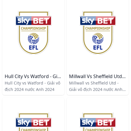
Hull City Vs Watford - Giải Vô Địch 2024
Millwall Vs Sheffield Utd - Giải Vô Địch 2024
Hull City vs Watford - Giải vô
Millwall vs Sheffield Utd -
địch 2024 nước Anh 2024
Giải vô địch 2024 nước Anh
2024