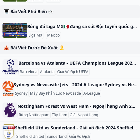
🎹 Bài Viết Phổ Biến 👀
Bóng đá Liga MX🇲🇽 đang sa sút Đội tuyển quốc gia Mexico từng là đội bóng mạnh nhất khu vực Bắc Trung Mỹ. Các cuộc đối đầu giữa Mỹ và Mexico luôn nghiêng hẳn về phía Mexico, với người hâm mộ của họ chiếm ưu thế trên sân nhà của đội tuyển Mỹ. Tuy nhiên, giờ đây tất cả đã là quá khứ. Hiện tại, thành tích của đội tuyển Mexico như một cú đấm mạnh đánh thức mọi người: trong các kỳ World Cup và Copa America gần đây, đội tuyển Mexico đều phải dừng bước từ vòng bảng.
Liga MX
Mexico
🎪 Bài Viết Được Đề Xuất 🎗️
Barcelona vs Atalanta - UEFA Champions League 2024 Barcelona vs Atalanta - UEFA Champions League 2024 thế giới 2024
Barcelona
Atalanta
Giải Vô Địch UEFA
Sydney vs Newcastle Jets - 2024 A-League Sydney vs Newcastle Jets - 2024 A-League Úc 2024
Sydney
Máy Bay Phản Lực Newcastle
A-League
Nottingham Forest vs West Ham - Ngoại hạng Anh 2023 Nottingham Forest vs West Ham - Ngoại hạng Anh 2023 nước Anh 2023
Rừng Nottingham
Tây Ham
Giải Ngoại Hạng
Sheffield Utd vs Sunderland - Giải vô địch 2024 Sheffield Utd vs Sunderland - Giải vô địch 2024 nước Anh 2024
Sheffield United
Sunderland
Giải Vô Địch