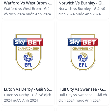
Watford Vs West Brom - Giải Vô Địch 2024
Norwich Vs Burnley - Giải Vô Địch 2024
Watford vs West Brom - Giải
Norwich vs Burnley - Giải vô
vô địch 2024 nước Anh 2024
địch 2024 nước Anh 2024
Luton Vs Derby - Giải Vô Địch 2024
Hull City Vs Swansea - Giải Vô Địch 2024
Luton vs Derby - Giải vô địch
Hull City vs Swansea - Giải vô
2024 nước Anh 2024
địch 2024 nước Anh 2024