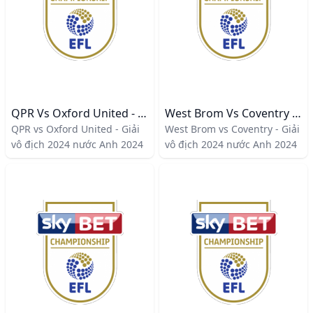
QPR Vs Oxford United - Giải Vô Địch 2024
West Brom Vs Coventry - Giải Vô Địch 2024
QPR vs Oxford United - Giải
West Brom vs Coventry - Giải
vô địch 2024 nước Anh 2024
vô địch 2024 nước Anh 2024