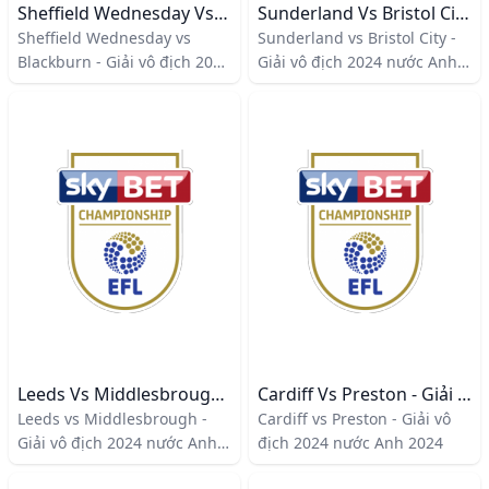
Sheffield Wednesday Vs Blackburn - Giải Vô Địch 2024
Sunderland Vs Bristol City - Giải Vô Địch 2024
Sheffield Wednesday vs
Sunderland vs Bristol City -
Blackburn - Giải vô địch 2024
Giải vô địch 2024 nước Anh
nước Anh 2024
2024
Leeds Vs Middlesbrough - Giải Vô Địch 2024
Cardiff Vs Preston - Giải Vô Địch 2024
Leeds vs Middlesbrough -
Cardiff vs Preston - Giải vô
Giải vô địch 2024 nước Anh
địch 2024 nước Anh 2024
2024