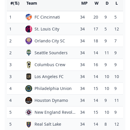
#(⇅)
Team
MP
W
D
L
G
1
FC Cincinnati
34
20
9
5
57:
1
St. Louis City
34
17
5
12
62:
2
Orlando City SC
34
18
9
7
55:
2
Seattle Sounders
34
14
11
9
41:
3
Columbus Crew
34
16
9
9
67:
3
Los Angeles FC
34
14
10
10
54:
4
Philadelphia Union
34
15
10
9
57:
4
Houston Dynamo
34
14
9
11
51:
5
New England Revolution
34
15
10
9
58:
5
Real Salt Lake
34
14
8
12
48: