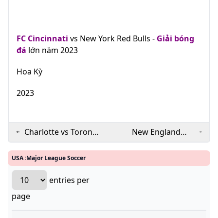
FC Cincinnati
vs New York Red Bulls -
Giải
bóng
đá
lớn năm 2023
Hoa Kỳ
2023
Charlotte vs Toronto
New England
FC - Giải bóng đá lớn
Revolution vs
2023
Columbus Crew -
USA :
Major League Soccer
Giải bóng đá lớn
năm 2023
entries per
page