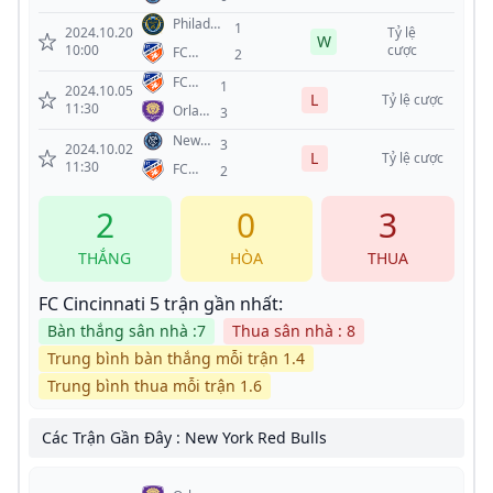
York
Philadelphia
1
City
2024.10.20
Tỷ lệ
W
Union
FC
10:00
cược
FC
2
Cincinnati
FC
1
2024.10.05
L
Cincinnati
Tỷ lệ cược
11:30
Orlando
3
City
New
3
SC
2024.10.02
L
York
Tỷ lệ cược
11:30
FC
2
City
Cincinnati
FC
2
0
3
THẮNG
HÒA
THUA
FC Cincinnati 5 trận gần nhất:
Bàn thắng sân nhà :7
Thua sân nhà : 8
Trung bình bàn thắng mỗi trận 1.4
Trung bình thua mỗi trận 1.6
Các Trận Gần Đây : New York Red Bulls